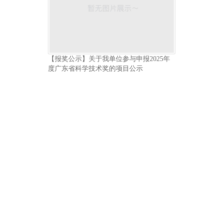
【报奖公示】关于我单位参与申报2025年
度广东省科学技术奖的项目公示